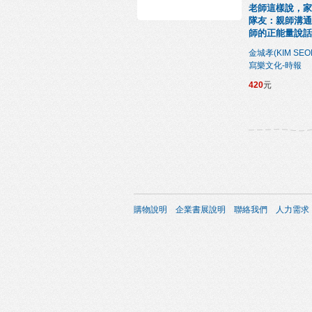
老師這樣說，家
隊友：親師溝通
師的正能量說話
金城孝(KIM SEO
寫樂文化-時報
420
元
購物說明
企業書展說明
聯絡我們
人力需求