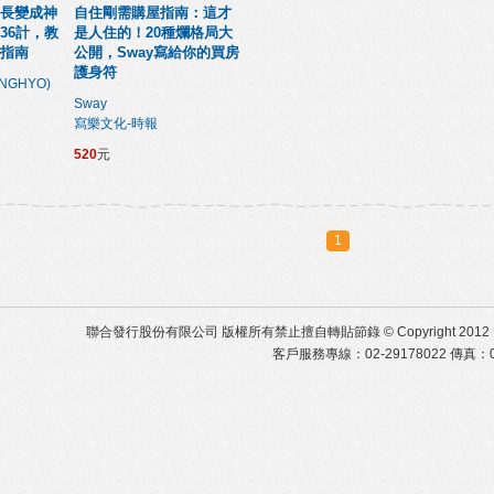
長變成神
自住剛需購屋指南：這才
36計，教
是人住的！20種爛格局大
指南
公開，Sway寫給你的買房
護身符
NGHYO)
Sway
寫樂文化-時報
520
元
1
聯合發行股份有限公司 版權所有禁止擅自轉貼節錄 © Copyright 2012 United Distr
客戶服務專線：02-29178022 傳真：02-