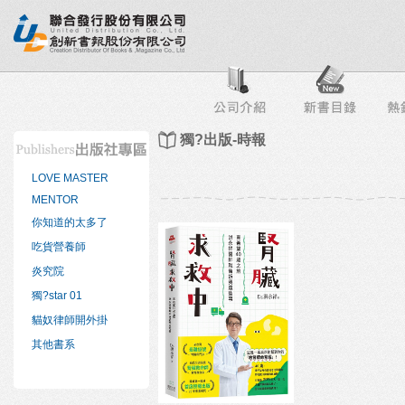
行榜
出版社專區
書店專區
目錄下載
會員服務
獨?出版-時報
LOVE MASTER
MENTOR
你知道的太多了
吃貨營養師
炎究院
獨?star 01
貓奴律師開外掛
其他書系