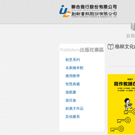
新書目錄
熱銷排行榜
出版社專區
書店專區
格林文化
創意系列
名家繪本館
應用教學
智慧典藏
遊戲書
遊目族
郝廣才作品
其他書系