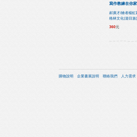
寫作教練在你家
郝廣才/繪者楊虹
格林文化(遊目族
360
元
購物說明
企業書展說明
聯絡我們
人力需求