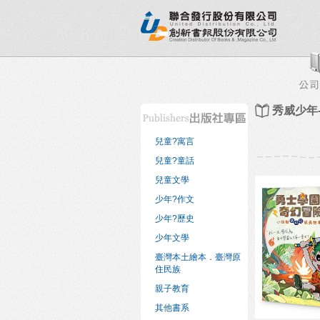
新書目錄
熱銷排行榜
出版社專區
書店專區
秀威少年
兒童?寓言
兒童?童話
兒童文學
少年?作文
少年?歷史
少年文學
臺灣本土繪本．臺灣原
住民族
親子教育
其他書系