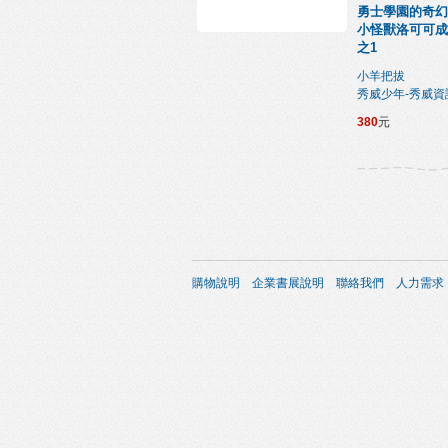
勇士學園的奇幻
小怪獸洛可可成
之1
小羊把拔
秀威少年-秀威資
380
元
購物說明
企業書展說明
聯絡我們
人力需求