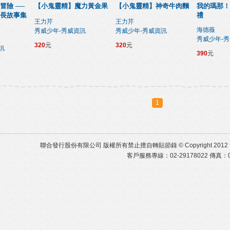
冒險 ──
【小鬼靈精】魔力黃金果
【小鬼靈精】神奇牛肉麵
我的瑪那！
長故事集
禮
王力芹
王力芹
海德薇
秀威少年-秀威資訊
秀威少年-秀威資訊
秀威少年-
320
元
320
元
訊
390
元
1
聯合發行股份有限公司 版權所有禁止擅自轉貼節錄 © Copyright 2012 United Distr
客戶服務專線：02-29178022 傳真：02-