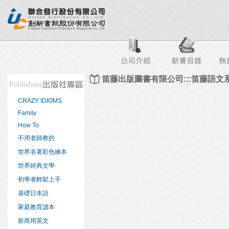
行榜
出版社專區
書店專區
目錄下載
會員服務
笛藤出版圖書有限公司:::笛藤語文
CRAZY IDIOMS
Family
How To
不用老師教的
世界名著彩色繪本
世界經典文學
初學者輕鬆上手
基礎日本語
家庭教育讀本
新商用英文