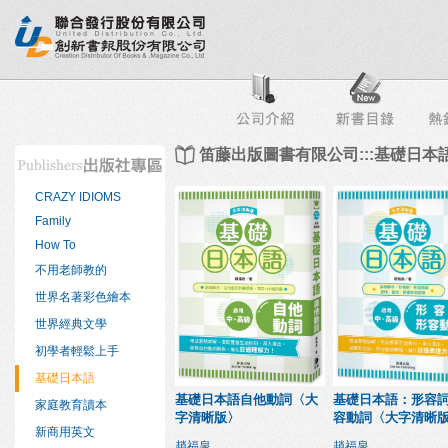
行榜
出版社專區
書店專區
目錄下載
會員服務
笛藤出版圖書有限公司:::基礎日本
CRAZY IDIOMS
Family
How To
不用老師教的
世界名著彩色繪本
世界經典文學
初學者輕鬆上手
基礎日本語
基礎日本語自他動詞〈大
基礎日本語：形容
家庭教育讀本
字清晰版〉
容動詞〈大字清晰
新商用英文
趙福泉
趙福泉