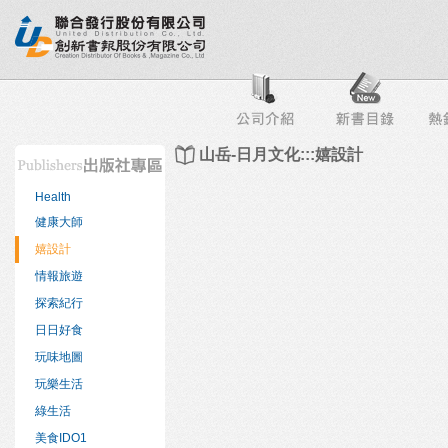
行榜
出版社專區
書店專區
目錄下載
會員服務
山岳-日月文化:::嬉設計
Health
健康大師
嬉設計
情報旅遊
探索紀行
日日好食
玩味地圖
玩樂生活
綠生活
美食IDO1