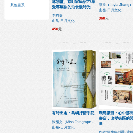
林別墅、京町家民宿??享
萊拉（Leyla Jhang）
其他書系
受專屬你的泊食慢時光
山岳-日月文化
李昀蓁
360
元
山岳-日月文化
450
元
有時出走：島嶼抒情手記
環島讀冊：心中那
書店，改變街區的
陳韻文（Miss Fotogrape）
量
山岳-日月文化
作者:曹馥年/攝影:曹