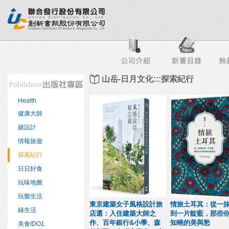
行榜
出版社專區
書店專區
目錄下載
會員服務
山岳-日月文化:::探索紀行
Health
健康大師
嬉設計
情報旅遊
探索紀行
日日好食
玩味地圖
玩樂生活
東京建築女子風格設計旅
情旅土耳其：從一
綠生活
店選：入住建築大師之
到一片靛藍，那些
作、百年銀行&小學、森
知曉的美與愁
美食IDO1