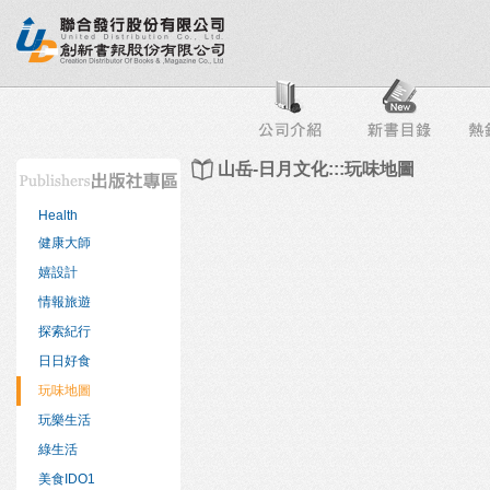
行榜
出版社專區
書店專區
目錄下載
會員服務
山岳-日月文化:::玩味地圖
Health
健康大師
嬉設計
情報旅遊
探索紀行
日日好食
玩味地圖
玩樂生活
綠生活
美食IDO1