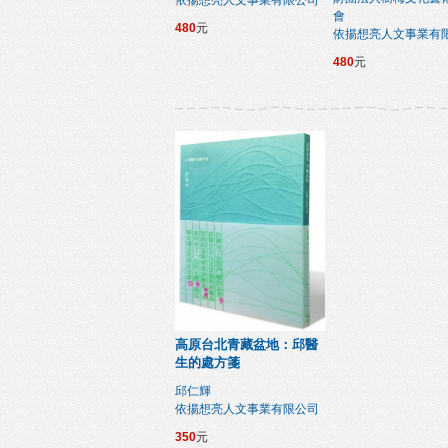
依揚想亮人文事業有限公司
會
480
元
依揚想亮人文事業有
480
元
高原台北青藏盆地：邱醫
生的處方箋
邱仁輝
依揚想亮人文事業有限公司
350
元