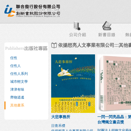
行榜
出版社專區
書店專區
目錄下載
會員服務
依揚想亮人文事業有限公司:::其他
任性
任性人
任性人系列
城市輕文學
津津有味
齊物逍遙
其他書系
大悲事務所
一閃一閃亮晶晶：
台灣獨立書店獎
日青禾櫟
財團法人樹梅文化藝