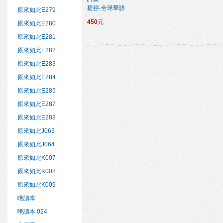
捷徑-全球華語
原來如此E279
450
元
原來如此E280
原來如此E281
原來如此E282
原來如此E283
原來如此E284
原來如此E285
原來如此E287
原來如此E288
原來如此J063
原來如此J064
原來如此K007
原來如此K008
原來如此K009
嗜讀本
嗜讀本 024