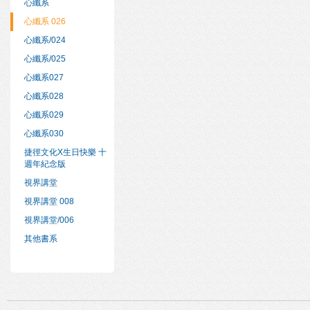
心纖系
心纖系 026
心纖系/024
心纖系/025
心纖系027
心纖系028
心纖系029
心纖系030
捷徑文化X生日快樂 十
週年紀念版
視界講堂
視界講堂 008
視界講堂/006
其他書系