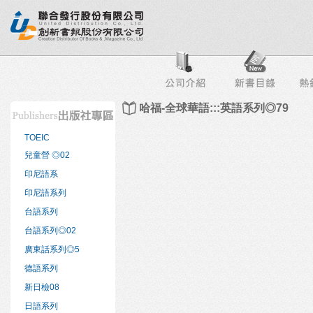
行榜
出版社專區
書店專區
目錄下載
會員服務
哈福-全球華語:::英語系列◎79
TOEIC
兒童營 ◎02
印尼語系
印尼語系列
台語系列
台語系列◎02
廣東話系列◎5
德語系列
新日檢08
日語系列