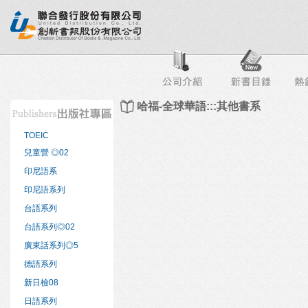
行榜
出版社專區
書店專區
目錄下載
會員服務
哈福-全球華語:::其他書系
TOEIC
兒童營 ◎02
印尼語系
印尼語系列
台語系列
台語系列◎02
廣東話系列◎5
德語系列
新日檢08
日語系列