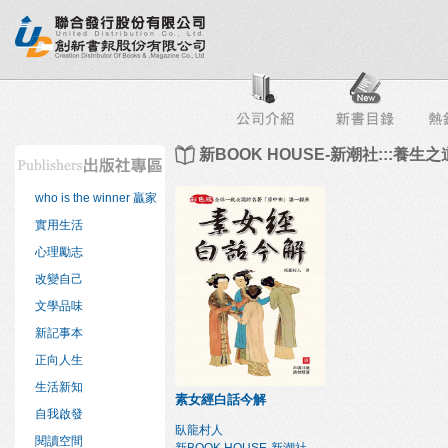
行榜
出版社專區
書店專區
目錄下載
會員服務
新BOOK HOUSE-新潮社:::養生之
who is the winner 贏家
實用生活
心理勵志
改變自己
文學品味
新記事本
正向人生
生活新知
素女經白話今解
自我啟發
臥龍村人
閱讀空間