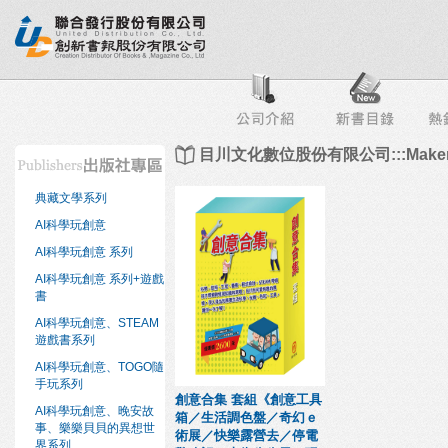
行榜
出版社專區
書店專區
目錄下載
會員服務
目川文化數位股份有限公司:::Maker
典藏文學系列
AI科學玩創意
AI科學玩創意 系列
AI科學玩創意 系列+遊戲
書
AI科學玩創意、STEAM
遊戲書系列
AI科學玩創意、TOGO隨
手玩系列
創意合集 套組《創意工具
AI科學玩創意、晚安故
箱／生活調色盤／奇幻ｅ
事、樂樂貝貝的異想世
術展／快樂露營去／停電
界系列