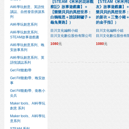
【STEAM《米米的花林觀
【STEAM《米米
察記》故事遊戲書】＋
友》故事遊戲書】
AI科學玩創意、英語悅
讀誌、自然發音拼讀系
【樂樂貝貝的異想世界：
樂貝貝的異想世界
列
白鶴報恩＋誰該騎驢子＋
的新衣＋三隻小豬
龜兔賽跑】）
的金手指】）
AI科學玩創意系列
目川文化編輯小組
目川文化編輯小組
AI科學玩創意系列、
目川文化數位股份有限公司
目川文化數位股份有
STEAM故事遊戲書
1080
元
1080
元
AI科學玩創意系列、晚
安故事系列
AI科學玩創意系列、英
語悅讀誌系列
Get Fit!動動帶
Get Fit!動動帶、晚安故
事
Get Fit!動動帶、衛教小
尖兵
Maker tools、AI科學玩
創意 系列
Maker tools、AI科學玩
意系列
STEAM 系列