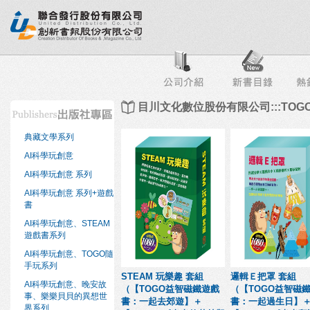
行榜
出版社專區
書店專區
目錄下載
會員服務
目川文化數位股份有限公司:::TO
典藏文學系列
AI科學玩創意
AI科學玩創意 系列
AI科學玩創意 系列+遊戲
書
AI科學玩創意、STEAM
遊戲書系列
AI科學玩創意、TOGO隨
手玩系列
STEAM 玩樂趣 套組
邏輯Ｅ把罩 套組
AI科學玩創意、晚安故
（【TOGO益智磁鐵遊戲
（【TOGO益智磁
事、樂樂貝貝的異想世
書：一起去郊遊】＋
書：一起過生日】
界系列