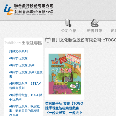
行榜
出版社專區
書店專區
目錄下載
會員服務
目川文化數位股份有限公司:::TO
典藏文學系列
AI科學玩創意
AI科學玩創意 系列
AI科學玩創意 系列+遊戲
書
AI科學玩創意、STEAM
遊戲書系列
AI科學玩創意、TOGO隨
手玩系列
益智隨手玩 套書【TOGO
AI科學玩創意、晚安故
隨手玩益智磁鐵遊戲書
事、樂樂貝貝的異想世
《一起去郊遊、一起去上
界系列