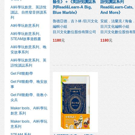
餘生》＋《英語悅讀誌系
語悅讀誌系列
列Read&Learn-A Big,
Read&Learn-Cats,
AI科學玩創意、英語悅
讀誌、自然發音拼讀系
Blue Marble》
And More》
列
魯德亞德．吉卜林 /目川文化
安妮．法蘭克 / 海倫
AI科學玩創意系列
編輯小組
目川文化編輯小組
目川文化數位股份有限公司
目川文化數位股份有
AI科學玩創意系列、
STEAM故事遊戲書
1180
元
1180
元
AI科學玩創意系列、晚
安故事系列
AI科學玩創意系列、英
語悅讀誌系列
Get Fit!動動帶
Get Fit!動動帶、晚安故
事
Get Fit!動動帶、衛教小
尖兵
Maker tools、AI科學玩
創意 系列
Maker tools、AI科學玩
意系列
STEAM 系列