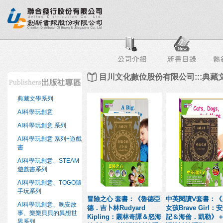
行榜
出版社專區
書店專區
目錄下載
會員服務
目川文化數位股份有限公司:::典
典藏文學系列
AI科學玩創意
AI科學玩創意 系列
AI科學玩創意 系列+遊戲
書
AI科學玩創意、STEAM
遊戲書系列
AI科學玩創意、TOGO隨
手玩系列
冒險之心 套書：《魯德亞
中英閱讀Ⅴ套書：《
AI科學玩創意、晚安故
德．吉卜林Rudyard
女孩Brave Girl：
事、樂樂貝貝的異想世
Kipling：叢林奇譚＆怒海
記＆海倫．凱勒》
界系列