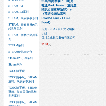
中英閱讀Ⅰ套書：《馬克．
吐溫Mark Twain：湯姆歷
STEAM123
險記＆頑童歷險記》＋
STEAM123系列
《英語悅讀誌系列
Read&Learn - I Like
STEAM、晚安故事系列
Food》
STEAM、樂樂貝貝的異
想世界系列
馬克．吐溫 / 目川文化編輯
小組
STEAM、衛教小尖兵系
目川文化數位股份有限公司
列
1180
元
STEAM系列
STEAM遊戲書組合
Steam123、AI系列
Steam系列
TOGO隨手玩
TOGO隨手玩、STEAM
邏輯、晚安故事系列
TOGO隨手玩、STEAM
邏輯、樂樂貝貝的異想
世界系列
TOGO隨手玩、STEAM