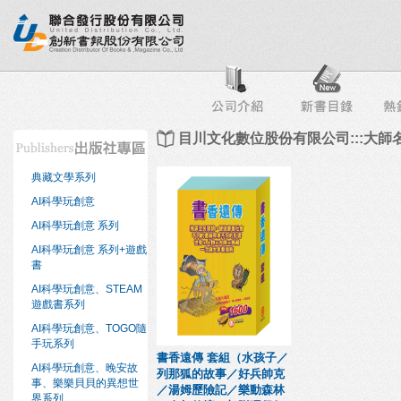
行榜
出版社專區
書店專區
目錄下載
會員服務
目川文化數位股份有限公司:::大師
典藏文學系列
AI科學玩創意
AI科學玩創意 系列
AI科學玩創意 系列+遊戲
書
AI科學玩創意、STEAM
遊戲書系列
AI科學玩創意、TOGO隨
手玩系列
書香遠傳 套組（水孩子／
AI科學玩創意、晚安故
列那狐的故事／好兵帥克
事、樂樂貝貝的異想世
／湯姆歷險記／樂動森林
界系列