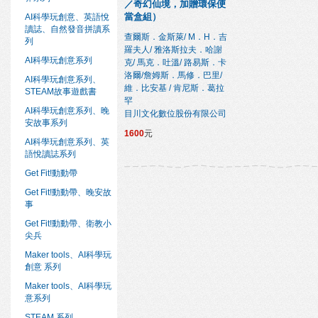
／奇幻仙境，加贈環保便
當盒組）
AI科學玩創意、英語悅
讀誌、自然發音拼讀系
查爾斯．金斯萊/ M．H．吉
列
羅夫人/ 雅洛斯拉夫．哈謝
AI科學玩創意系列
克/ 馬克．吐溫/ 路易斯．卡
洛爾/詹姆斯．馬修．巴里/
AI科學玩創意系列、
維．比安基 / 肯尼斯．葛拉
STEAM故事遊戲書
罕
AI科學玩創意系列、晚
目川文化數位股份有限公司
安故事系列
1600
元
AI科學玩創意系列、英
語悅讀誌系列
Get Fit!動動帶
Get Fit!動動帶、晚安故
事
Get Fit!動動帶、衛教小
尖兵
Maker tools、AI科學玩
創意 系列
Maker tools、AI科學玩
意系列
STEAM 系列