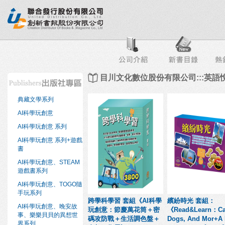
行榜
出版社專區
書店專區
目錄下載
會員服務
目川文化數位股份有限公司:::英語
典藏文學系列
AI科學玩創意
AI科學玩創意 系列
AI科學玩創意 系列+遊戲
書
AI科學玩創意、STEAM
遊戲書系列
AI科學玩創意、TOGO隨
手玩系列
跨學科學習 套組《AI科學
繽紛時光 套組：
AI科學玩創意、晚安故
玩創意：節慶萬花筒＋密
《Read&Learn：Ca
事、樂樂貝貝的異想世
碼攻防戰＋生活調色盤＋
Dogs, And Mor+A 
界系列