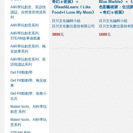
奇幻ｅ術展》＋
Blue Marble》＋
《Read&Learn: I Like
色彩藝術家：生活
AI科學玩創意、英語悅
讀誌、自然發音拼讀系
Food+I Love My Mom》
＋奇幻ｅ術展》
列
目川文化編輯小組
目川文化編輯小組
AI科學玩創意系列
目川文化數位股份有限公司
目川文化數位股份有
AI科學玩創意系列、
3800
元
1680
元
STEAM故事遊戲書
AI科學玩創意系列、晚
安故事系列
AI科學玩創意系列、英
語悅讀誌系列
Get Fit!動動帶
Get Fit!動動帶、晚安故
事
Get Fit!動動帶、衛教小
尖兵
Maker tools、AI科學玩
創意 系列
Maker tools、AI科學玩
意系列
STEAM 系列