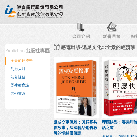
行榜
出版社專區
書店專區
目錄下載
會員服務
感電出版-遠足文化:::全景的經濟學
全景的經濟學
利涉大川
站著賺錢
野生教育論
其他書系
讓成交更優雅：與顧客共
理應快樂：賽局理
創故事，法國精品銷售教
活之道
母的情緒價值課
考希克．巴蘇Kaushik 