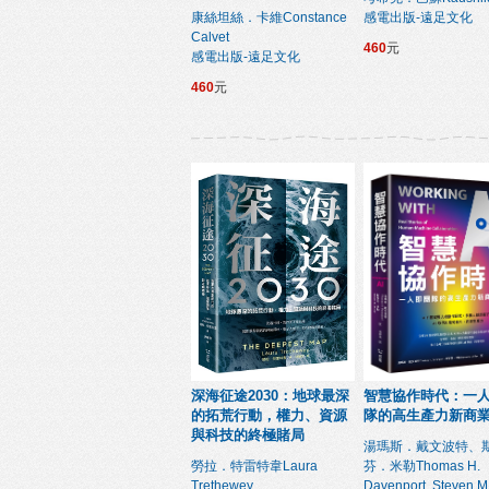
康絲坦絲．卡維Constance
感電出版-遠足文化
Calvet
460
元
感電出版-遠足文化
460
元
深海征途2030：地球最深
智慧協作時代：一
的拓荒行動，權力、資源
隊的高生產力新商
與科技的終極賭局
湯瑪斯．戴文波特、
勞拉．特雷特韋Laura
芬．米勒Thomas H.
Trethewey
Davenport, Steven M.