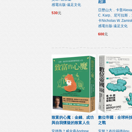
起源
感電出版-遠足文化
亞歷山大．卡普Alexan
530
元
C. Karp、尼可拉斯
卡Nicholas W. Zamis
感電出版-遠足文化
600
元
致富的心魔：金錢、成功
數位帝國：全球科
與自我懷疑的致富人生
之戰
安德魯？威金森Andrew
安努？布拉福德Anu