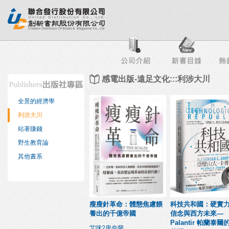
行榜
出版社專區
書店專區
目錄下載
會員服務
感電出版-遠足文化:::利涉大川
全景的經濟學
利涉大川
站著賺錢
野生教育論
其他書系
瘦瘦針革命：體態焦慮餵
科技共和國：硬實
養出的千億帝國
信念與西方未來—
Palantir 帕蘭泰
艾咪?唐奈蘭