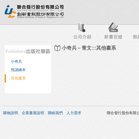
行榜
出版社專區
書店專區
目錄下載
會員服務
小奇兵－青文:::其他書系
小奇兵
悅讀繪本
其他書系
購物說明
企業書展說明
聯絡我們
人力需求
聯合發行股份有限公司 版權所有