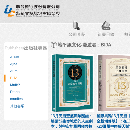
行榜
出版社專區
書店專區
目錄下載
會員服務
地平線文化-漫遊者:::BIJA
AJNA
Ajna
Aum
BIJA
Maitr?
Prana
manifest
其他書系
13月亮曆豐盛流年關鍵：
星際馬雅13月亮曆
解讀52生命城堡的人生劇
全新增修版】：在1
本，與宇宙能量同頻共舞
x20圖騰中喚醒天賦