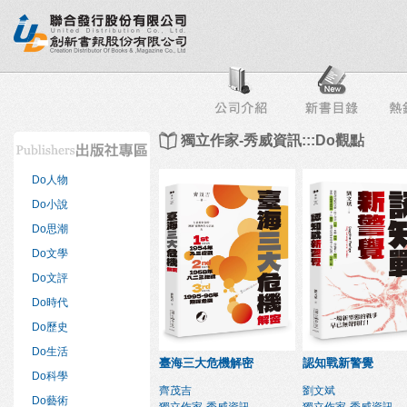
行榜
出版社專區
書店專區
目錄下載
會員服務
獨立作家-秀威資訊:::Do觀點
Do人物
Do小說
Do思潮
Do文學
Do文評
Do時代
Do歷史
Do生活
臺海三大危機解密
認知戰新警覺
Do科學
齊茂吉
劉文斌
Do藝術