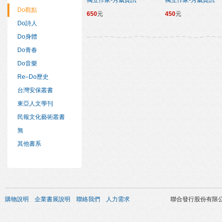
獨立作家-秀威資訊
獨立作家-秀威資訊
Do觀點
650
元
450
元
Do詩人
Do身體
Do青春
Do音樂
Re–Do歷史
台灣安保叢書
東亞人文學刊
民報文化藝術叢書
無
其他書系
購物說明
企業書展說明
聯絡我們
人力需求
聯合發行股份有限公司 版權所有