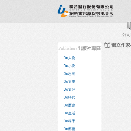
新書目錄
熱銷排行榜
出版社專區
書店專區
獨立作家-
Do人物
Do小說
Do思潮
Do文學
Do文評
Do時代
Do歷史
Do生活
Do科學
Do藝術