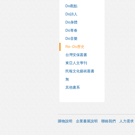
Do觀點
Do詩人
Do身體
Do青春
Do音樂
Re–Do歷史
台灣安保叢書
東亞人文學刊
民報文化藝術叢書
無
其他書系
購物說明
企業書展說明
聯絡我們
人力需求