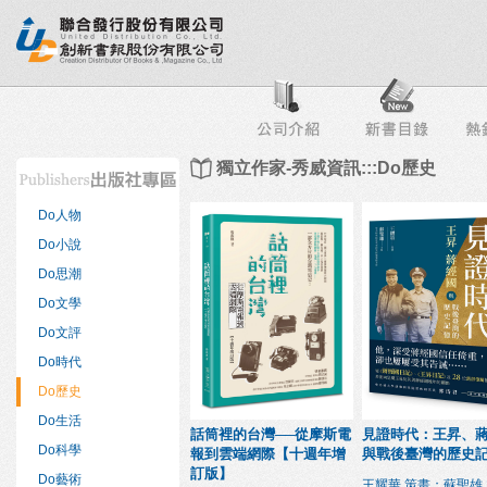
行榜
出版社專區
書店專區
目錄下載
會員服務
獨立作家-秀威資訊:::Do歷史
Do人物
Do小說
Do思潮
Do文學
Do文評
Do時代
Do歷史
Do生活
話筒裡的台灣──從摩斯電
見證時代：王昇、
Do科學
報到雲端網際【十週年增
與戰後臺灣的歷史
訂版】
Do藝術
王耀華 策畫；蘇聖雄