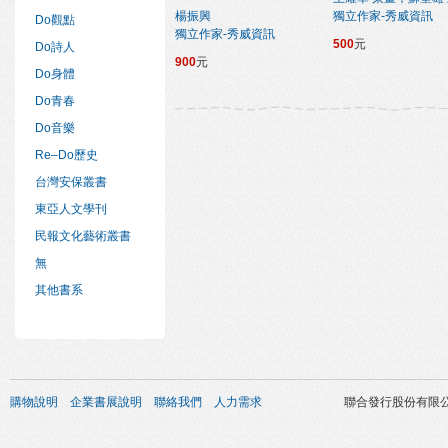
楊振興
獨立作家-秀威資訊
Do觀點
獨立作家-秀威資訊
500
元
Do詩人
900
元
Do身體
Do青春
Do音樂
Re–Do歷史
台灣安保叢書
東亞人文學刊
民報文化藝術叢書
無
其他書系
購物說明
企業書展說明
聯絡我們
人力需求
聯合發行股份有限公司 版權所有