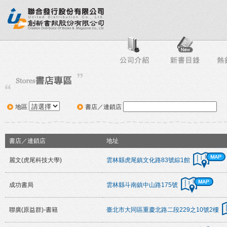
行榜
出版社專區
書店專區
目錄下載
會員服務
地區
書店／連鎖店
書店／連鎖店
地址
麗文(虎尾科技大學)
雲林縣虎尾鎮文化路83號綜1館
成功書局
雲林縣斗南鎮中山路175號
聯廣(原益群)-書籍
臺北市大同區重慶北路二段229之10號2樓