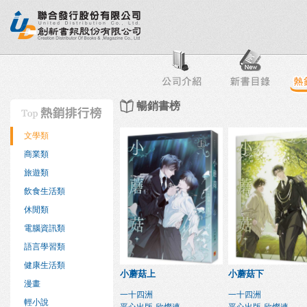
行榜
出版社專區
書店專區
目錄下載
會員服務
暢銷書榜
文學類
商業類
旅遊類
飲食生活類
休閒類
電腦資訊類
語言學習類
健康生活類
小蘑菇上
小蘑菇下
漫畫
一十四洲
一十四洲
輕小說