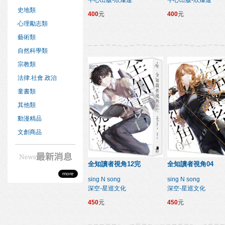
平心出版-欣燦連
平心出版-欣燦連
史地類
400
元
400
元
心理勵志類
藝術類
自然科學類
宗教類
法律.社會.政治
童書類
其他類
動漫精品
文創商品
全知讀者視角12完
全知讀者視角04
more
sing N song
sing N song
深空-星巡文化
深空-星巡文化
450
元
450
元