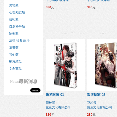
平心出版-欣燦連
平心出版-欣燦連
史地類
380
元
380
元
心理勵志類
藝術類
自然科學類
宗教類
法律.社會.政治
童書類
其他類
動漫精品
文創商品
more
叛逆玩家 01
叛逆玩家 02
花於景
花於景
魔豆文化有限公司
魔豆文化有限公司
320
元
280
元