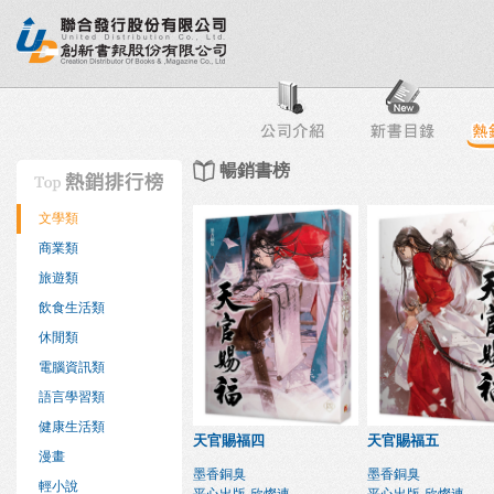
行榜
出版社專區
書店專區
目錄下載
會員服務
暢銷書榜
文學類
商業類
旅遊類
飲食生活類
休閒類
電腦資訊類
語言學習類
健康生活類
天官賜福四
天官賜福五
漫畫
墨香銅臭
墨香銅臭
輕小說