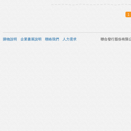
1
購物說明
企業書展說明
聯絡我們
人力需求
聯合發行股份有限公司 版權所有