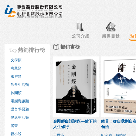
行榜
出版社專區
書店專區
目錄下載
會員服務
暢銷書榜
文學類
商業類
旅遊類
飲食生活類
休閒類
電腦資訊類
語言學習類
健康生活類
金剛經白話講座—放下的
離苦：從自我到自在
漫畫
人生修行
領悟
輕小說
王思迅
紀金慶、林晴晴