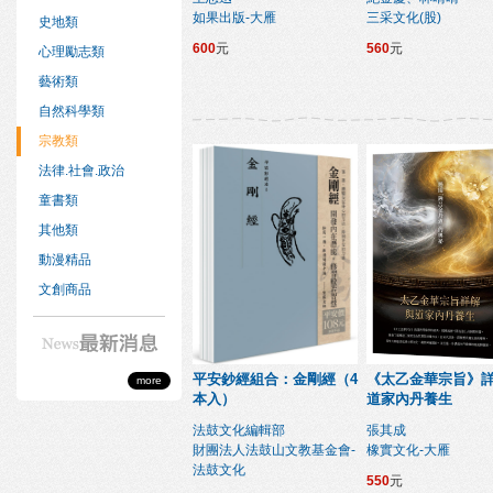
如果出版-大雁
三采文化(股)
史地類
600
元
560
元
心理勵志類
藝術類
自然科學類
宗教類
法律.社會.政治
童書類
其他類
動漫精品
文創商品
平安鈔經組合：金剛經（4
《太乙金華宗旨》
more
本入）
道家內丹養生
法鼓文化編輯部
張其成
財團法人法鼓山文教基金會-
橡實文化-大雁
法鼓文化
550
元